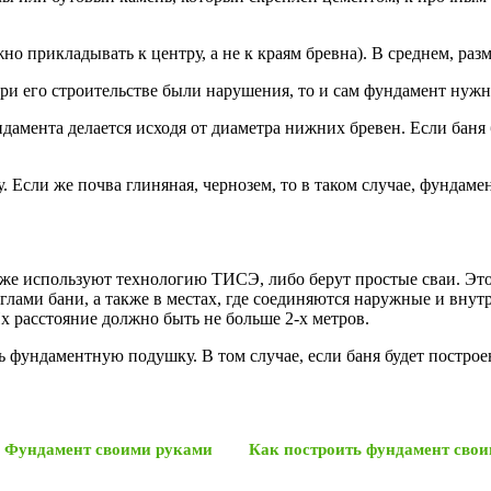
 прикладывать к центру, а не к краям бревна). В среднем, разме
 при его строительстве были нарушения, то и сам фундамент нуж
амента делается исходя от диаметра нижних бревен. Если баня 
 Если же почва глиняная, чернозем, то в таком случае, фундаме
и же используют технологию ТИСЭ, либо берут простые сваи. Э
глами бани, а также в местах, где соединяются наружные и внут
х расстояние должно быть не больше 2-х метров.
ь фундаментную подушку. В том случае, если баня будет постро
Фундамент своими руками
Как построить фундамент сво