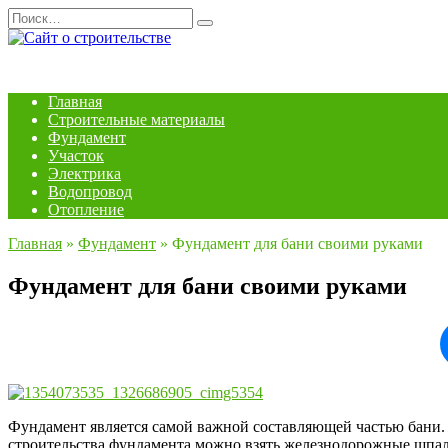
Перейти
Search
к
for:
содержанию
Главная
Строительные материалы
Фундамент
Участок
Электрика
Водопровод
Отопление
Главная
»
Фундамент
»
Фундамент для бани своими руками
Фундамент для бани своими руками
Фундамент является самой важной составляющей частью бани. О
строительства фундамента можно взять железнодорожные шпал