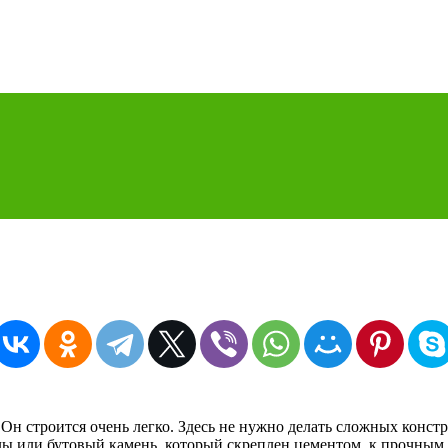
н строится очень легко. Здесь не нужно делать сложных констр
ы или бутовый камень, который скреплен цементом, к прочным 