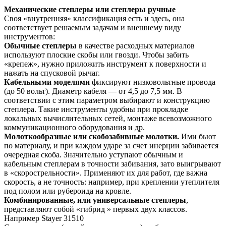
Механические степлеры или степлеры ручные
Своя «внутренняя» классификация есть и здесь, она
соответствует решаемым задачам и внешнему виду
инструментов:
Обычные степлеры
в качестве расходных материалов
используют плоские скобы или гвозди. Чтобы забить
«крепеж», нужно приложить инструмент к поверхности и
нажать на спусковой рычаг.
Кабельными моделями
фиксируют низковольтные провода
(до 50 вольт). Диаметр кабеля — от 4,5 до 7,5 мм. В
соответствии с этим параметром выбирают и конструкцию
степлера. Такие инструменты удобны при прокладке
локальных вычислительных сетей, монтаже всевозможного
коммуникационного оборудования и др.
Молоткообразные или скобозабивные молотки.
Ими бьют
по материалу, и при каждом ударе за счет инерции забивается
очередная скоба. Значительно уступают обычным и
кабельным степлерам в точности забивания, зато выигрывают
в «скорострельности». Применяют их для работ, где важна
скорость, а не точность: например, при креплении утеплителя
под полом или рубероида на кровле.
Комбинированные, или универсальные степлеры
,
представляют собой «гибрид » первых двух классов.
Например Stayer 31510