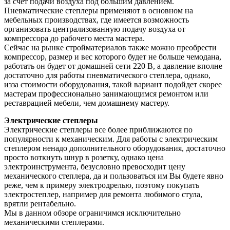
за счет подачи воздуха под большим давлением.
Пневматические степлеры применяют в основном на
мебельных производствах, где имеется возможность
организовать централизованную подачу воздуха от
компрессора до рабочего места мастера.
Сейчас на рынке стройматериалов также можно преобрести
компрессор, размер и вес которого будет не больше чемодана,
работать он будет от домашней сети 220 В, а давление вполне
достаточно для работы пневматического степлера, однако,
изза стоимости оборудования, такой вариант подойдет скорее
мастерам профессионально занимающимся ремонтом или
реставрацией мебели, чем домашнему мастеру.
Электрические степлеры
Электрические степлеры все более приближаются по
популярности к механическим. Для работы с электрическим
степлером ненадо дополнительного оборудования, достаточно
просто воткнуть шнур в розетку, однако цена
электроинструмента, безусловно превосходит цену
механического степлера, да и пользоваться им Вы будете явно
реже, чем к примеру электродрелью, поэтому покупать
электростеплер, например для ремонта любимого стула,
врятли рентабельно.
Мы в данном обзоре ограничимся исключительно
механическими степлерами.