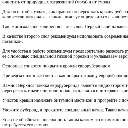
очистить от природных загрязнений (моха) и от смолы.
Для того чтобы узнать, как правильно перекрыть крышу руберо
количество материала, а также помогут определиться с количес
Так, минимальное количество – два слоя. Первый слой называ
В качестве второго слоя рекомендуем использовать современн
посыпкой.
Для удобства в работе рекомендуем предварительно разрезать
ее с помощью специальной газовой горелки и укладываем евро
Основные тонкости покрытия кровли еврорубероидом
Приведем полезные советы: как покрыть крышу еврорубероидо
Важно! Верхняя пленка еврорубероида является индикатором те
перегревать, иначе они полностью расплавятся и потеряют сво
Участок крыши намажьте битумной мастикой и прогрейте с по
Уложите рубероид и прокатите специальный каток. Такой като
Если не обработать поверхность таким катком, то возможно ост
потребуется его ремонт.