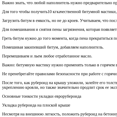
Важно знать, что любой наполнитель нужно предварительно про
Для того чтобы получить10 кгкачественной битумной мастики,
Загрузить битум в емкость, но не до кроев. Учитываем, что пос
Для помешивания и снятия пены загрязнения, которая появляет
Греть битум нужно до того момента, когда пена прекратиться п
Помешивая закипевший битум, добавляем наполнитель.
Перемешиваем и льем любое отработанное масло.
Важно: битумную мастику нужно применять только в горячем ви
Не пренебрегайте правилами безопасности при работе с горяч
После того, как рубероид на крышу уложили, залейте его толс
укреплению кровли, но также значительно продлит срок ее экс
Основные тонкости укладки еврорубероида
Укладка рубероида на плоской крыше
Несмотря на внешнюю легкость, положить рубероид на бетонную