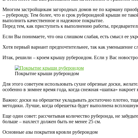
Многим застройщикам загородных домов не по карману приобр
– рубероиду. Тем более, что и срок рубероидной крыши не тако
выполнить качественное и надежное покрытие.
Перед тем, как приступить к выполнению работы, предварите
Если Вы понимаете, что она слишком слабая, есть смысл ее ук
Хотя первый вариант предпочтительнее, так как уменьшение сл
Итак, решили – кроем крышу рубероидом. Если у Вас новостро
Покрытие крыши рубероидом
Для этого советуем использовать сухие обрезные доски, желат
особенно в зимнее время года, когда снежная «шапка» накроет
Важно: доски на обрешетке укладывать достаточно плотно, тщат
методики. Лучше, когда обрешетка будет выполнена всплошную,
Еще один совет: рассчитывая количество рубероида, не забудьт
больше – нахлест должен быть не менее 25 см.
Основные азы покрытия кровли рубероидом