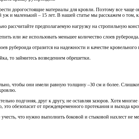
ести дорогостоящие материалы для кровли. Поэтому все чаще о
й уж и маленький – 15 лет. В нашей статье мы расскажем о том,
льно рассчитайте предполагаемую нагрузку на стропильную кон
репить или же использовать меньшее количество слоев рубероида
оев рубероида отразится на надежности и качестве кровельного
йка, то займитесь возведением обрешетки.
ельно, чтобы они имели равную толщину –30 см и более. Слишко
 кровлю.
ельно подгоняя, друг к другу, не оставляя зазоров. Хотя многи
 это обезопасит от преждевременного протекания и выхода кров
е учесть, что нужно выполнить боковой и стыковой нахлест не ме