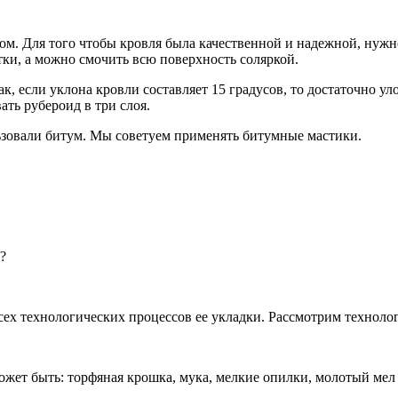
дом. Для того чтобы кровля была качественной и надежной, нуж
ки, а можно смочить всю поверхность соляркой.
, если уклона кровли составляет 15 градусов, то достаточно ул
ать рубероид в три слоя.
ьзовали битум. Мы советуем применять битумные мастики.
?
сех технологических процессов ее укладки. Рассмотрим технол
жет быть: торфяная крошка, мука, мелкие опилки, молотый мел и