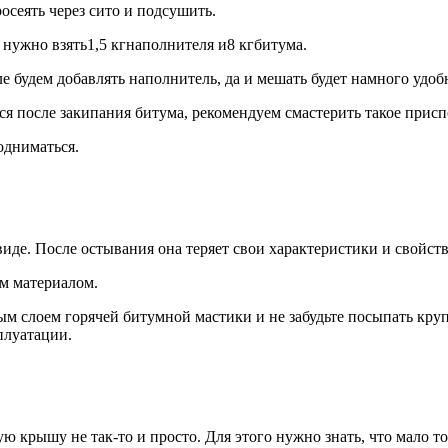
сеять через сито и подсушить.
 нужно взять1,5 кгнаполнителя и8 кгбитума.
ле будем добавлять наполнитель, да и мешать будет намного удоб
ся после закипания битума, рекомендуем смастерить такое прис
одниматься.
де. После остывания она теряет свои характеристики и свойства
им материалом.
тым слоем горячей битумной мастики и не забудьте посыпать кру
плуатации.
 крышу не так-то и просто. Для этого нужно знать, что мало т