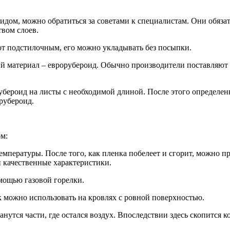
идом, можно обратиться за советами к специалистам. Они обяза
твом слоев.
ют подстилочным, его можно укладывать без посыпки.
ый материал – еврорубероид. Обычно производители поставляют
 рубероид на листы с необходимой длиной. После этого определ
рубероид.
м:
мпературы. После того, как пленка побелеет и сгорит, можно п
и качественные характеристики.
мощью газовой горелки.
к можно использовать на кровлях с ровной поверхностью.
анутся части, где остался воздух. Впоследствии здесь скопится 