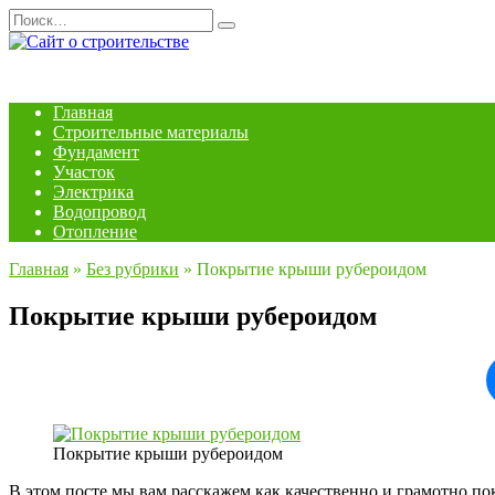
Перейти
Search
к
for:
содержанию
Главная
Строительные материалы
Фундамент
Участок
Электрика
Водопровод
Отопление
Главная
»
Без рубрики
»
Покрытие крыши рубероидом
Покрытие крыши рубероидом
Покрытие крыши рубероидом
В этом посте мы вам расскажем как качественно и грамотно п