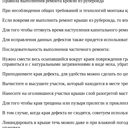
Правила выполнения ремонта кровли из рубероида
При несоблюдении общих требований и технологий монтажа кро
Если вовремя не выполнить ремонт крыши из рубероида, то впо
Для того чтобы оттянуть время наступления капитального рем
Для исправления данных дефектов также придется использоват
Последовательность выполнения частичного ремонта:
Нужно смести весь осыпавшийся вокруг краев повреждения гр
справиться и с натуральными загрязнениями в виде моха, убрат
Приподнимите края дефекта, для удобства можно сделать по це
Вычистите и высушите участок, который находится в месте тр
Нанесите на оголившиеся участки крыши слой разогретой маст
Для того чтобы края трещины или пузыря прилегли и приклеили
В том случае, когда края дефекта не сходятся, советуем испо
Ликвидировать в крыше течь можно даже и при влажной погод
упаковке.