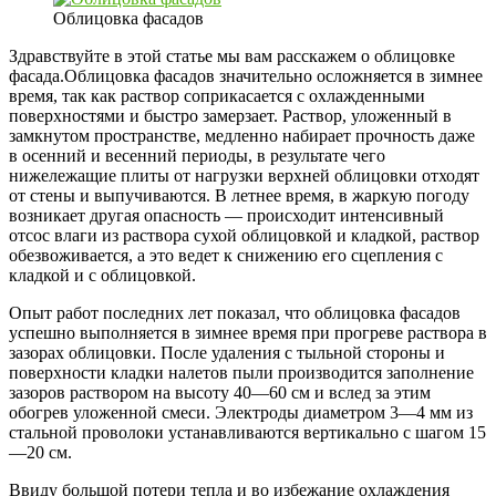
Облицовка фасадов
Здравствуйте в этой статье мы вам расскажем о облицовке
фасада.Облицовка фасадов значительно осложняется в зимнее
время, так как раствор соприкасается с охлажденными
поверхностями и быстро замерзает. Раствор, уложенный в
замкнутом пространстве, медленно набирает прочность даже
в осенний и весенний периоды, в результате чего
нижележащие плиты от нагрузки верхней облицовки отходят
от стены и выпучиваются. В летнее время, в жаркую погоду
возникает другая опасность — происходит интенсивный
отсос влаги из раствора сухой облицовкой и кладкой, раствор
обезвоживается, а это ведет к снижению его сцепления с
кладкой и с облицовкой.
Опыт работ последних лет показал, что облицовка фасадов
успешно выполняется в зимнее время при прогреве раствора в
зазорах облицовки. После удаления с тыльной стороны и
поверхности кладки налетов пыли производится заполнение
зазоров раствором на высоту 40—60 см и вслед за этим
обогрев уложенной смеси. Электроды диаметром 3—4 мм из
стальной проволоки устанавливаются вертикально с шагом 15
—20 см.
Ввиду большой потери тепла и во избежание охлаждения