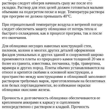
раствора следует обогрев начинать сразу же после его
укладки. Раствор для этих целей должен готовиться малыми
объемами на подогретом песке и воде. Температура раствора
при прогреве не должна превышать 40°С.
При отрицательной температуре воздуха и ветреной погоде
следует обеспечить защиту облицовки от потерь тепла и
быстрого охлаждения, как в процессе прогрева, так и после
его окончания.
Для облицовки несущих навесных конструкций стен,
пилонов, колонн и многих других деталей оформления
фасадов уникальных и других зданий и сооружений широко
применяются плиты из природного камня толщиной 20 мм и
более из гранита, известняка, песчаника, туфа, травертина,
мрамора и других пород. Плиты обычно устанавливаются на
относе и крепятся скобами к основной конструкции, а
пространство между конструкциями и облицовкой заполняют
раствором требуемых марок, приготовленным на беллитовых
или белых портландцементах, во избежание окраски
облицовки окислами железа.
Прочность и долговечность облицовки обеспечиваются ее
креплением анкерами к каркасу и сцеплением
непосредственно с раствором и кладкой. Прочность