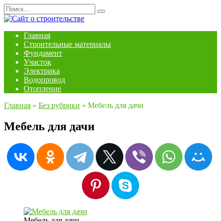
Перейти
Search
к
for:
содержанию
Главная
Строительные материалы
Фундамент
Участок
Электрика
Водопровод
Отопление
Главная
»
Без рубрики
»
Мебель для дачи
Мебель для дачи
Мебель для дачи