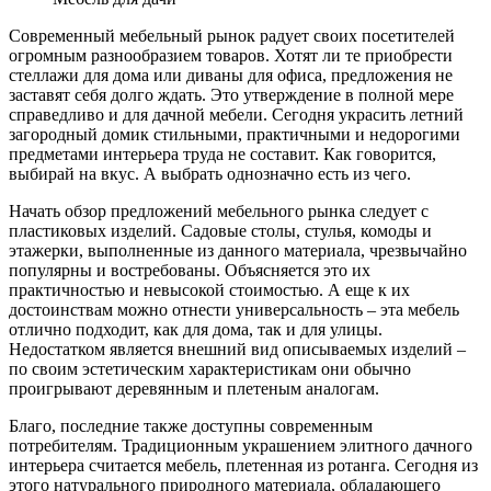
Современный мебельный рынок радует своих посетителей
огромным разнообразием товаров. Хотят ли те приобрести
стеллажи для дома или диваны для офиса, предложения не
заставят себя долго ждать. Это утверждение в полной мере
справедливо и для дачной мебели. Сегодня украсить летний
загородный домик стильными, практичными и недорогими
предметами интерьера труда не составит. Как говорится,
выбирай на вкус. А выбрать однозначно есть из чего.
Начать обзор предложений мебельного рынка следует с
пластиковых изделий. Садовые столы, стулья, комоды и
этажерки, выполненные из данного материала, чрезвычайно
популярны и востребованы. Объясняется это их
практичностью и невысокой стоимостью. А еще к их
достоинствам можно отнести универсальность – эта мебель
отлично подходит, как для дома, так и для улицы.
Недостатком является внешний вид описываемых изделий –
по своим эстетическим характеристикам они обычно
проигрывают деревянным и плетеным аналогам.
Благо, последние также доступны современным
потребителям. Традиционным украшением элитного дачного
интерьера считается мебель, плетенная из ротанга. Сегодня из
этого натурального природного материала, обладающего