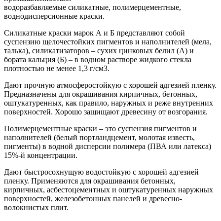
водоразбавляемые силикатные, полимерцементные,
воднодисперсионные краски.
Силикатные краски марок А и Б представляют собой
суспензию щелочестойких пигментов и наполнителей (мела,
талька), силикатизаторов – сухих цинковых белил (А) и
бората кальция (Б) – в водном растворе жидкого стекла
плотностью не менее 1,3 г/см3.
Дают прочную атмосферостойкую с хорошей адгезией пленку.
Предназначены для окрашивания кирпичных, бетонных,
оштукатуренных, как правило, наружных и реже внутренних
поверхностей. Хорошо защищают древесину от возгорания.
Полимерцементные краски – это суспензия пигментов и
наполнителей (белый портландцемент, молотая известь,
пигменты) в водной дисперсии полимера (ПВА или латекса)
15%-й концентрации.
Дают быстросохнущую водостойкую с хорошей адгезией
пленку. Применяются для окрашивания бетонных,
кирпичных, асбестоцементных и оштукатуренных наружных
поверхностей, железобетонных панелей и древесно-
волокнистых плит.