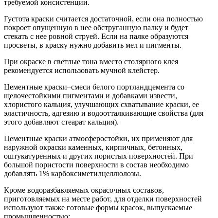
требуемой консистенции.
Густота краски считается достаточной, если она полностью
покроет опущенную в нее обструганную палку и будет
стекать с нее ровной струей. Если на палке образуются
просветы, в краску нужно добавить мел и пигменты.
При окраске в светлые тона вместо столярного клея
рекомендуется использовать мучной клейстер.
Цементные краски–смеси белого портландцемента со
щелочестойкими пигментами и добавками извести,
хлористого кальция, улучшающих схватывание краски, ее
эластичность, адгезию и водоотталкивающие свойства (для
этого добавляют стеарат кальция).
Цементные краски атмосферостойки, их применяют для
наружной окраски каменных, кирпичных, бетонных,
оштукатуренных и других пористых поверхностей. При
большой пористости поверхности в состав необходимо
добавлять 1% карбоксиметилцеллюлозы.
Кроме водоразбавляемых окрасочных составов,
приготовляемых на месте работ, для отделки поверхностей
используют также готовые формы красок, выпускаемые
промышленностью: