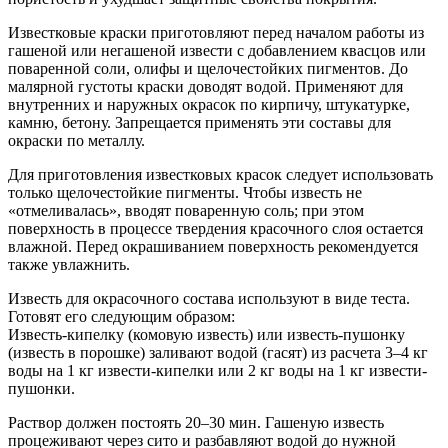
Известковые краски приготовляют перед началом работы из
гашеной или негашеной извести с добавлением квасцов или
поваренной соли, олифы и щелочестойких пигментов. До
малярной густоты краски доводят водой. Применяют для
внутренних и наружных окрасок по кирпичу, штукатурке,
камню, бетону. Запрещается применять эти составы для
окраски по металлу.
Для приготовления известковых красок следует использовать
только щелочестойкие пигменты. Чтобы известь не
«отмеливалась», вводят поваренную соль; при этом
поверхность в процессе твердения красочного слоя остается
влажной. Перед окрашиванием поверхность рекомендуется
также увлажнить.
Известь для окрасочного состава используют в виде теста.
Готовят его следующим образом:
Известь-кипелку (комовую известь) или известь-пушонку
(известь в порошке) заливают водой (гасят) из расчета 3–4 кг
воды на 1 кг извести-кипелки или 2 кг воды на 1 кг извести-
пушонки.
Раствор должен постоять 20–30 мин. Гашеную известь
процеживают через сито и разбавляют водой до нужной