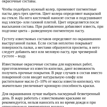
окрасочные составы.
Чтобы подобрать нужный колер, применяют пигментные
пасты двух-трех цветов. Цвет колера определяют выкраской
на стекле. На него кисточкой наносят состав и подсушивают
над электро- или газовой плитой. Цвет определяется после
высыхания состава. При разбавлении добавляют известь, при
подгонке цвета – разведенную пигментную пасту.
Густоту известковых составов определяют по окрашиванию
выструганной палки. Если состав неплотно покрывает
поверхность палки, а местами образуются просветы, в него
следует добавить мел или меловую пасту, при чрезмерной
густоте – воду.
Известковые окрасочные составы для наружных работ,
приготовленные из извести-кипелки, дают возможность
получить прочные покрытия. В ряде случаев в состав вместо
поваренной соли вводят натуральную олифу или
растительное масло (5–10% от массы извести-кипелки), что
значительно увеличивает кроющую способность краски.
Для окрашивания лучше выбрать пасмурный безветренный
день. В жару работать с известковыми красками не
рекомендуется, нельзя наносить их во время дождя и при
отрицательных температурах воздуха.