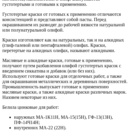
густотертыми и готовыми к применению.
Густотертые краски от готовых к применению отличаются
консистенцией и представляют собой пасты. Перед
окрашиванием их разводят до рабочей вязкости натуральной
или полунатуральной олифой.
Краски изготовляют как на натуральных, так и на алкидных
(глиф-талевой или пентафталевой) олифах. Краски,
перетертые на алкидных олифах, называют алкидными.
Масляные и алкидные краски, готовые к применению,
получают путем разбавления олифой густотертых красок с
введением сиккатива и добавок (или без них).
Используют готовые краски для отделочных работ, а также
для окрашивания металлических и деревянных поверхностей.
Промышленность выпускает готовые к применению
масляные краски, а также алкидные краски различных марок.
Назовем некоторые из них.
Белила цинковые для работ:
наружных МА-1К11Н, МА-15(15Н), ГФ-13(13Н),
ПФ-14Ч14Н;
внутренних МА-22 (22Н).