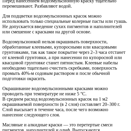
Перед нанесением водоэмульсионную краску тщательно
перемешивают. Разбавляют водой.
Для подцветки водоэмульсионных красок можно
использовать только специальные колерные пасты или гуашь.
Не допускается введение сухих пигментов и наполнителей
или смешение с красками на другой основе.
Водоэмульсионкой нельзя окрашивать поверхности,
обработанные клеевыми, купоросными или квасцовыми
грунтовками, так как такое покрытие через 2–3 часа отстанет
от клеевой грунтовки, а при нанесении по купоросной или
квасцовой грунтовке станет пятнистым. Клеевые набелы
необходимо тщательно счистить скребками, поверхность
промыть 40%-м содовым раствором и после обычной
подготовки окрасить.
Окрашивание водоэмульсионными красками можно
проводить при температуре не ниже 5 °C.
В среднем расход водоэмульсионных красок на 1 м2
окрашиваемой поверхности (в 2 слоя) составляет 20–300
г.
Слой высыхает в течение часа, после чего возможно
нанесение следующего слоя.
Масляные и алкидные краски — это перетертые смеси
пигментов, наполнителей и олиф. Выпускаются