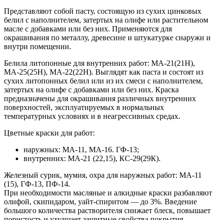
Представляют собой пасту, состоящую из сухих цинковых
белил с наполнителем, затертых на олифе или растительном
масле с добавками или без них. Применяются для
окрашивания по металлу, древесине и штукатурке снаружи и
внутри помещении.
Белила литопонные для внутренних работ: МА-21(21Н),
МА-25(25Н), МА-22(22Н). Выглядят как паста и состоят из
сухих литопонных белил или из их смеси с наполнителем,
затертых на олифе с добавками или без них. Краска
предназначены для окрашивания различных внутренних
поверхностей, эксплуатируемых в нормальных
температурных условиях и в неагрессивных средах.
Цветные краски для работ:
наружных: МА-11, МА-16. ГФ-13;
внутренних: МА-21 (22,15), КС-29(29К).
Железный сурик, мумия, охра для наружных работ: МА-11
(15), ГФ-13, ПФ-14.
При необходимости масляные и алкидные краски разбавляют
олифой, скипидаром, уайт-спиритом — до 3%. Введение
большого количества растворителя снижает блеск, повышает
пористость и ухудшает защитные свойства покрытия.