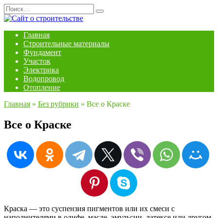
Перейти
Search
к
for:
содержанию
Главная
Строительные материалы
Фундамент
Участок
Электрика
Водопровод
Отопление
Главная
»
Без рубрики
»
Все о Краске
Все о Краске
Краска — это суспензия пигментов или их смеси с
наполнителями в олифе, масле, эмульсии, латексе или другом