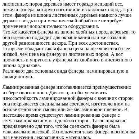
лиственных пород деревьев имеет гораздо меньший вес,
нежели фанера, которую изготовили из хвойных пород. При
этом, фанера из шпона лиственных деревьев намного лучше
держит гвоздь и при механической обработке не требует
применения дополнительного оборудования.
Что же касается фанеры из шпона хвойных пород деревьев, то
она идеально подходит для окрашивания или же создания
другой разновидности декора. При всех достоинствах,
которыми обладает такая фанера цена на нее является более
низкой, чем цена на фанеру из лиственных пород. А вот
прочность и упругость у фанеры из хвойного и лиственного
шпона одинакова.
Различают два основных вида фанеры: ламинированную и
авиационную.
Ламинированная фанера изготавливается преимущественно
из березового шпона. Для того, чтобы увеличить
износостойкость ламинированной фанеры с внешних сторон
она покрывается специальным составом, изготовленном на
основе фенольной смолы или же меламиновой пленкой. В
настоящее время существует ламинированная фанера с
сетчатым покрытием на одной из сторон. Такое покрытие
предназначено для того, чтобы сцепкость фанеры была
максимально высокой. Используется такая фанера в основном
для нанесения декоративных материалов.