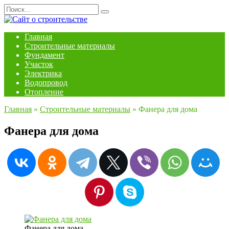
Перейти
Search
к
for:
содержанию
Главная
Строительные материалы
Фундамент
Участок
Электрика
Водопровод
Отопление
Главная
»
Строительные материалы
»
Фанера для дома
Фанера для дома
Фанера для дома