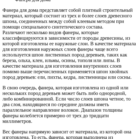
Фанера для дома представляет собой плитный строительный
материал, который состоит из трех и более слоев древесного
шпона, соединенных между собой клеевым методом при
помощи специального синтетического состава.
Различают несколько видов фанеры, которые
классифицируются в зависимости от породы древесины, из
которой изготовлены ее наружные слои. В качестве материала
для изготовления наружных слоев фанеры чаще всего
используется шпон лиственных пород деревьев, таких как
береза, ольха, клен, ильмы, осины, тополя или липы. В
качестве материала для изготовления внутренних слоев
помимо выше перечисленных применяется шпон хвойных
пород деревьев: ели, пихты, кедра, лиственницы или сосны.
В свою очередь, фанера, которая изготовлена из одной или
нескольких пород деревьев может быть либо однородной,
либо комбинированной. Если число слоев шпона четное, то
два слоя, находящиеся по середине должны иметь
параллельное направление волокон. Диапазон толщины
фанеры колеблется примерно от трех до тридцати
миллиметров.
Вес фанеры напрямую зависит от материала, из которой она
изготовлена. То есть, фанера, которая выполнена из