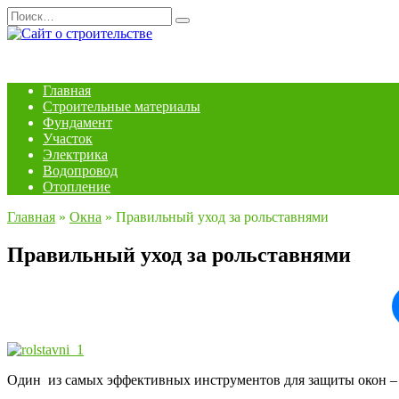
Перейти
Search
к
for:
содержанию
Главная
Строительные материалы
Фундамент
Участок
Электрика
Водопровод
Отопление
Главная
»
Окна
»
Правильный уход за рольставнями
Правильный уход за рольставнями
Один из самых эффективных инструментов для защиты окон – э