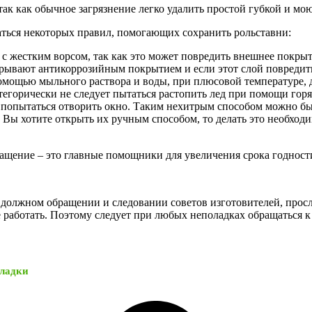
так как обычное загрязнение легко удалить простой губкой и м
ться некоторых правил, помогающих сохранить рольставни:
 с жестким ворсом, так как это может повредить внешнее покрыт
рывают антикоррозийным покрытием и если этот слой повредить 
 помощью мыльного раствора и воды, при плюсовой температуре,
атегорически не следует пытаться растопить лед при помощи го
о попытаться отворить окно. Таким нехитрым способом можно бы
Вы хотите открыть их ручным способом, то делать это необходи
ращение – это главные помощники для увеличения срока годност
должном обращении и следовании советов изготовителей, прослу
 работать. Поэтому следует при любых неполадках обращаться к
кладки