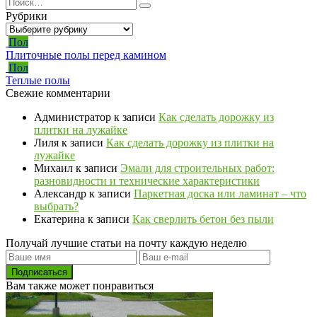
Search
for:
Рубрики
Рубрики
Пол
Плиточные полы перед камином
Пол
Теплые полы
Свежие комментарии
Администратор
к записи
Как сделать дорожку из
плитки на лужайке
Лиля
к записи
Как сделать дорожку из плитки на
лужайке
Михаил
к записи
Эмали для строительных работ:
разновидности и технические характеристики
Александр
к записи
Паркетная доска или ламинат – что
выбрать?
Екатерина
к записи
Как сверлить бетон без пыли
Получай лучшие статьи на почту каждую неделю
Подписаться
Вам также может понравиться