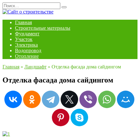
Перейти
Search
к
for:
содержанию
Главная
Строительные материалы
Фундамент
Участок
Электрика
Водопровод
Отопление
Главная
»
Ландшафт
»
Отделка фасада дома сайдингом
Отделка фасада дома сайдингом